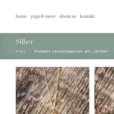
Zum
Inhalt
springen
home
yoga & more
about us
kontakt
Silber
Start
/
Produkte verschlagwortet mit „Silber“